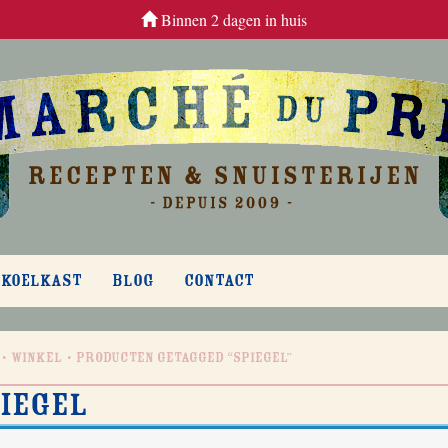
Binnen 2 dagen in huis
 KOELKAST
BLOG
CONTACT
Winkel
Producten getagged “spiegel”
iegel