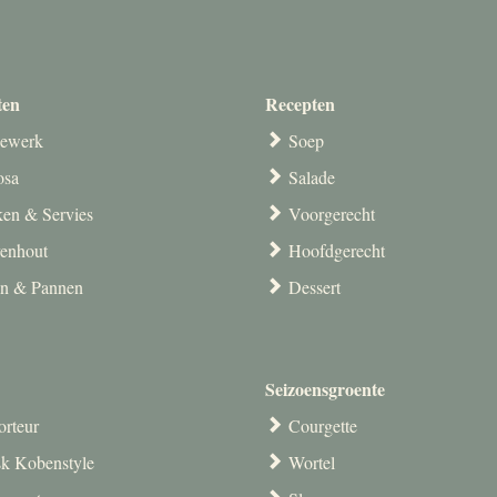
ten
Recepten
ewerk
Soep
osa
Salade
en & Servies
Voorgerecht
venhout
Hoofdgerecht
en & Pannen
Dessert
Seizoensgroente
orteur
Courgette
k Kobenstyle
Wortel