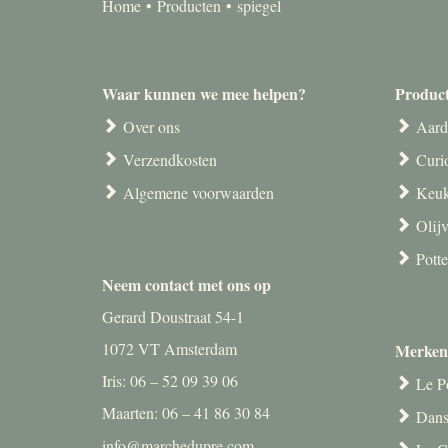
Home
Producten
spiegel
Waar kunnen we mee helpen?
Produc
Over ons
Aard
Verzendkosten
Curi
Algemene voorwaarden
Keuk
Olij
Pott
Neem contact met ons op
Gerard Doustraat 54-1
1072 VT Amsterdam
Merken
Iris: 06 – 52 09 39 06
Le P
Maarten: 06 – 41 86 30 84
Dans
info@marchedupre.com