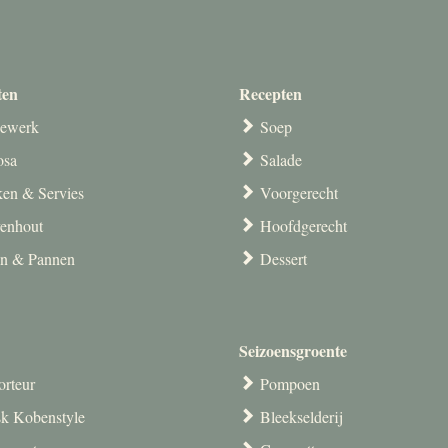
ten
Recepten
ewerk
Soep
osa
Salade
en & Servies
Voorgerecht
venhout
Hoofdgerecht
en & Pannen
Dessert
Seizoensgroente
orteur
Pompoen
k Kobenstyle
Bleekselderij