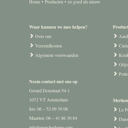
Home
Producten
zo goed als nieuw
Waar kunnen we mee helpen?
Produc
Over ons
Aard
Verzendkosten
Curi
Algemene voorwaarden
Keuk
Olij
Pott
Neem contact met ons op
Gerard Doustraat 54-1
1072 VT Amsterdam
Merken
Iris: 06 – 52 09 39 06
Le P
Maarten: 06 – 41 86 30 84
Dans
info@marchedupre.com