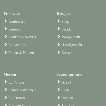
Producten
Recepten
Aardewerk
Soep
Curiosa
Salade
Keuken & Servies
Voorgerecht
Olijvenhout
Hoofdgerecht
Potten & Pannen
Dessert
Merken
Seizoensgroente
Le Porteur
Appel
Dansk Kobenstyle
Uien
Le Creuset
Rode ui
L'Amandinoise
Spinazie