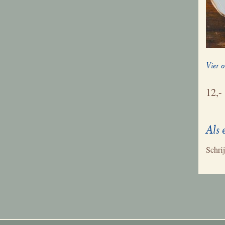
Vier 
12,-
Als 
Schrij