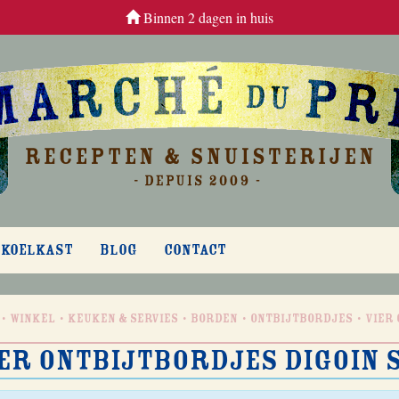
Binnen 2 dagen in huis
 KOELKAST
BLOG
CONTACT
Winkel
Keuken & Servies
Borden
Ontbijtbordjes
Vier
er ontbijtbordjes Digoin