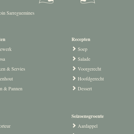
goin Sarreguemines
ten
Recepten
ewerk
Soep
osa
Salade
en & Servies
Voorgerecht
venhout
Hoofdgerecht
en & Pannen
Dessert
Seizoensgroente
orteur
Aardappel