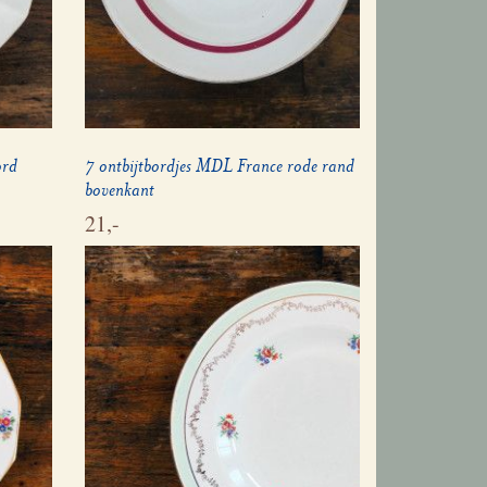
ord
7 ontbijtbordjes MDL France rode rand
bovenkant
21,-