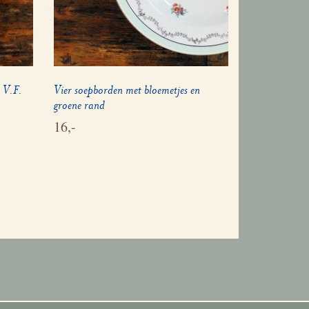
e V.F.
Vier soepborden met bloemetjes en
groene rand
16,-