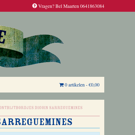
Vragen? Bel Maarten 0641863084
0 artikelen
-
€0,00
 ontbijtbordjes Digoin Sarreguemines
 Sarreguemines