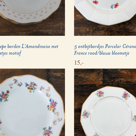
diepe borden L'Amandinoise met
5 ontbijtbordjes Porcelor Céran
tjes motief
France rood/blauw bloemetje
15,-