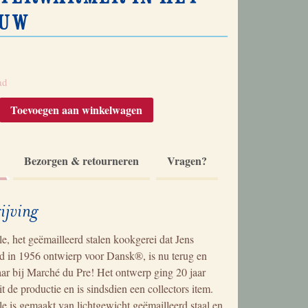
auw
ad
Toevoegen aan winkelwagen
le
armer
Bezorgen & retourneren
Vragen?
ijving
e, het geëmailleerd stalen kookgerei dat Jens
d in 1956 ontwierp voor Dansk®, is nu terug en
aar bij Marché du Pre! Het ontwerp ging 20 jaar
t de productie en is sindsdien een collectors item.
e is gemaakt van lichtgewicht geëmailleerd staal en