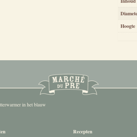
Inhoud
Diamet
Hoogte
terwarmer in het blauw
ten
Recepten