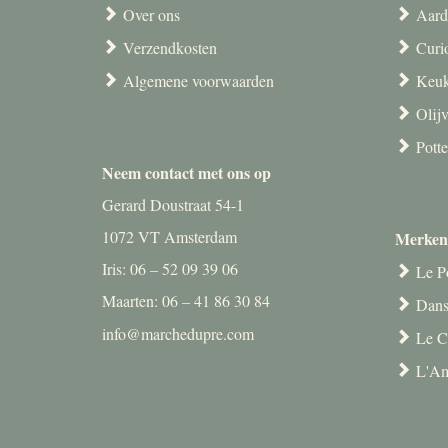
Over ons
Aard
Verzendkosten
Curi
Algemene voorwaarden
Keuk
Olij
Pott
Neem contact met ons op
Gerard Doustraat 54-1
1072 VT Amsterdam
Merken
Iris: 06 – 52 09 39 06
Le P
Maarten: 06 – 41 86 30 84
Dans
info@marchedupre.com
Le C
L'Am