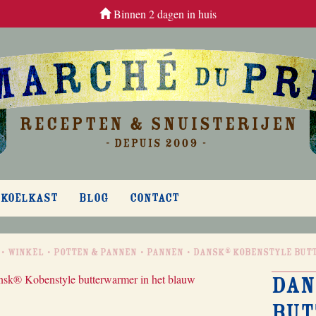
Binnen 2 dagen in huis
 KOELKAST
BLOG
CONTACT
Winkel
Potten & Pannen
Pannen
Dansk® Kobenstyle but
Dan
but