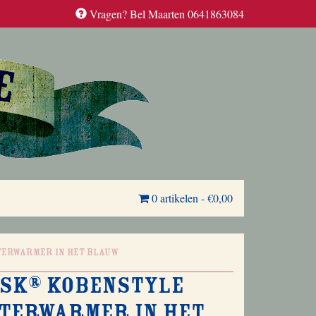
Vragen? Bel Maarten 0641863084
0 artikelen
-
€0,00
terwarmer in het blauw
sk® Kobenstyle
terwarmer in het