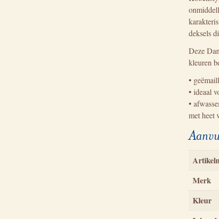
onmiddell
karakteri
deksels d
Deze Dans
kleuren b
• geëmaill
• ideaal v
• afwasse
met heet 
Aanvu
Artike
Merk
Kleur