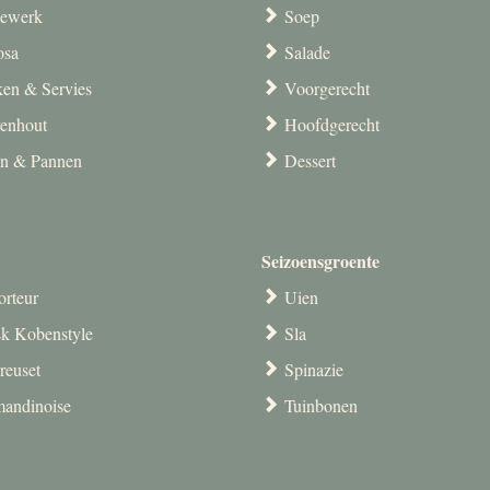
ewerk
Soep
osa
Salade
en & Servies
Voorgerecht
venhout
Hoofdgerecht
en & Pannen
Dessert
Seizoensgroente
orteur
Uien
k Kobenstyle
Sla
reuset
Spinazie
andinoise
Tuinbonen