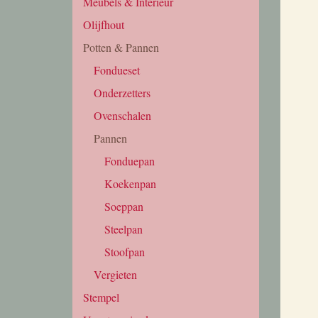
Meubels & Interieur
Olijfhout
Potten & Pannen
Fondueset
Onderzetters
Ovenschalen
Pannen
Fonduepan
Koekenpan
Soeppan
Steelpan
Stoofpan
Vergieten
Stempel