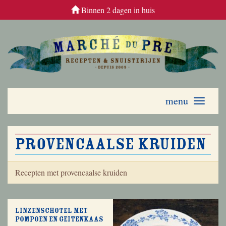
Binnen 2 dagen in huis
menu
Toggle
navigati
provencaalse kruiden
Recepten met provencaalse kruiden
Linzenschotel met
pompoen en geitenkaas