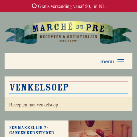
Gratis verzending vanaf 50,- in NL
menu
Toggle
navigati
venkelsoep
Recepten met venkelsoep
Een makkelijk 7-
gangen kerstdiner