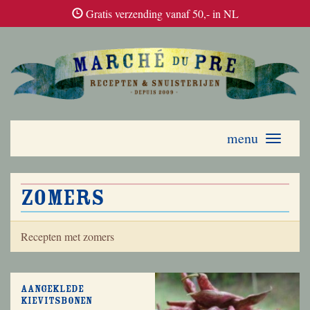
Gratis verzending vanaf 50,- in NL
menu
Toggle
navigati
zomers
Recepten met zomers
Aangeklede
kievitsbonen