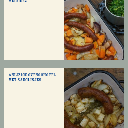
merguez
Anijzige ovenschotel
met saucijsjes