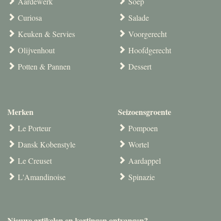
Aardewerk
Soep
Curiosa
Salade
Keuken & Servies
Voorgerecht
Olijvenhout
Hoofdgerecht
Potten & Pannen
Dessert
Merken
Seizoensgroente
Le Porteur
Pompoen
Dansk Kobenstyle
Wortel
Le Creuset
Aardappel
L'Amandinoise
Spinazie
Nieuwe artikelen en kortingen ontvangen?