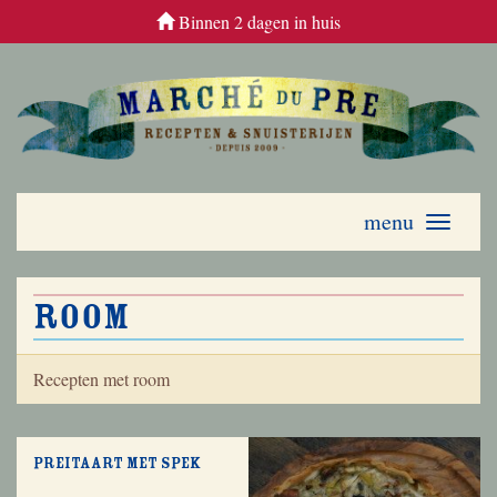
Binnen 2 dagen in huis
menu
Toggle
navigati
room
Recepten met room
Preitaart met spek