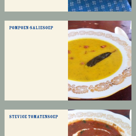
Pompoen-saliesoep
Stevige tomatensoep