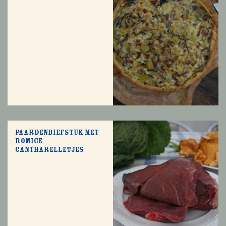
Paardenbiefstuk met
romige
cantharelletjes