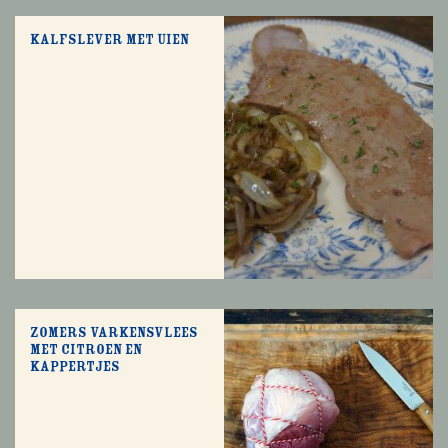
Kalfslever met uien
Zomers varkensvlees
met citroen en
kappertjes