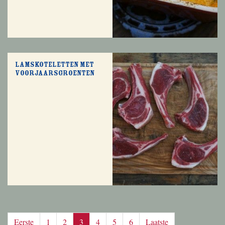
Lamskoteletten met
voorjaarsgroenten
Eerste
1
2
3
4
5
6
Laatste