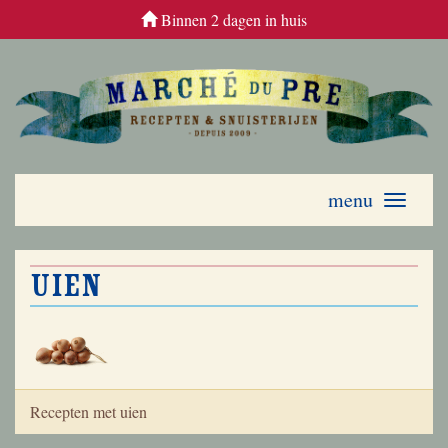
Binnen 2 dagen in huis
menu
Toggle
navigati
uien
Recepten met uien