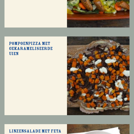
Pompoenpizza met
gekarameliseerde
uien
Linzensalade met feta