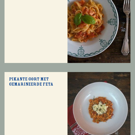
Pikante gort met
gemarineerde feta