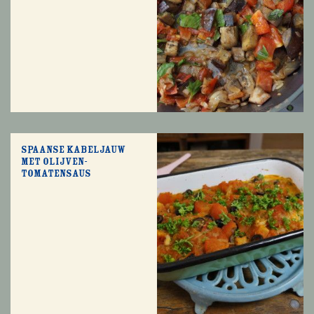
Spaanse kabeljauw
met olijven-
tomatensaus